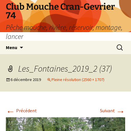
Aller
Club Mouche Cran-Gevrier
au
74
contenu
Pêche mouche, rivière, réservoir, montage,
lancer
Recherc
Menu
Les_Fontaines_2019_2 (37)
6 décembre 2019
Pleine résolution (2560 × 1707)
←
→
Précédent
Suivant