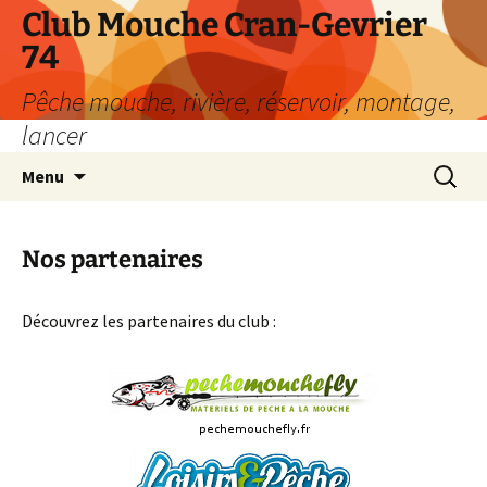
Aller
Club Mouche Cran-Gevrier
au
74
contenu
Pêche mouche, rivière, réservoir, montage,
lancer
Recherc
Menu
Nos partenaires
Découvrez les partenaires du club :