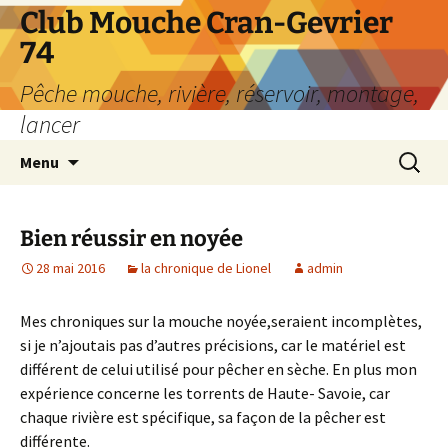
Aller
Club Mouche Cran-Gevrier
au
74
contenu
Pêche mouche, rivière, réservoir, montage,
lancer
Recherc
Menu
Bien réussir en noyée
28 mai 2016
la chronique de Lionel
admin
Mes chroniques sur la mouche noyée,seraient incomplètes,
si je n’ajoutais pas d’autres précisions, car le matériel est
différent de celui utilisé pour pêcher en sèche. En plus mon
expérience concerne les torrents de Haute- Savoie, car
chaque rivière est spécifique, sa façon de la pêcher est
différente.