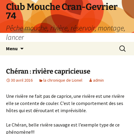
Aller
Club Mouche Cran-Gevrier
au
74
contenu
Pêche mouche, rivière, réservoir, montage,
lancer
Recherc
Menu
Chéran : rivière capricieuse
30 avril 2016
la chronique de Lionel
admin
Une rivière ne fait pas de caprice, une rivière est une rivière
elle se contente de couler. C’est le comportement des ses
hôtes qui est déroutant et imprévisible.
Le Chéran, belle rivière sauvage est l’exemple type de ce
phénomène!!!