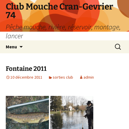
Aller
Club Mouche Cran-Gevrier
au
74
contenu
Pêche mouche, rivière, réservoir, montage,
lancer
Recherc
Menu
Fontaine 2011
10 décembre 2011
sorties club
admin