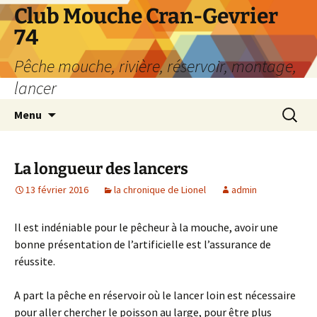
Aller
Club Mouche Cran-Gevrier
au
74
contenu
Pêche mouche, rivière, réservoir, montage,
lancer
Recherc
Menu
La longueur des lancers
13 février 2016
la chronique de Lionel
admin
Il est indéniable pour le pêcheur à la mouche, avoir une
bonne présentation de l’artificielle est l’assurance de
réussite.
A part la pêche en réservoir où le lancer loin est nécessaire
pour aller chercher le poisson au large, pour être plus