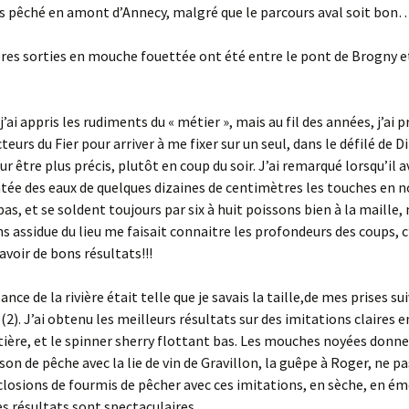
rs pêché en amont d’Annecy, malgré que le parcours aval soit bon
es sorties en mouche fouettée ont été entre le pont de Brogny e
 j’ai appris les rudiments du « métier », mais au fil des années, j’ai 
teurs du Fier pour arriver à me fixer sur un seul, dans le défilé de Di
r être plus précis, plutôt en coup du soir. J’ai remarqué lorsqu’il a
ée des eaux de quelques dizaines de centimètres les touches en n
s, et se soldent toujours par six à huit poissons bien à la maille,
s assidue du lieu me faisait connaitre les profondeurs des coups, c
avoir de bons résultats!!!
nce de la rivière était telle que je savais la taille,de mes prises su
(2). J’ai obtenu les meilleurs résultats sur des imitations claires e
altière, et le spinner sherry flottant bas. Les mouches noyées don
son de pêche avec la lie de vin de Gravillon, la guêpe à Roger, ne p
closions de fourmis de pêcher avec ces imitations, en sèche, en é
es résultats sont spectaculaires.