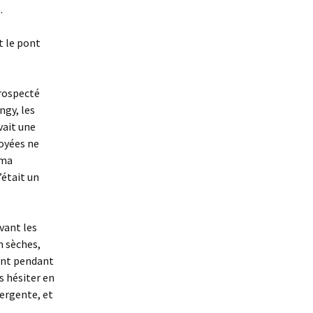
…
t le pont
prospecté
ngy, les
vait une
oyées ne
 ma
’était un
ivant les
n sèches,
nent pendant
as hésiter en
mergente, et