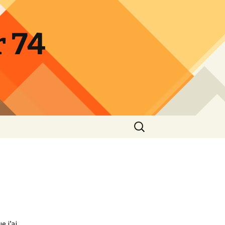
 74
Rechercher :
e j’ai