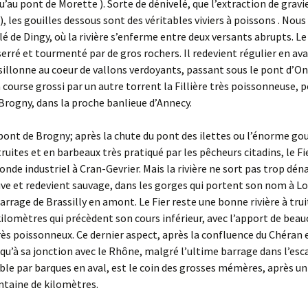
’au pont de Morette ). Sorte de dénivelé, que l’extraction de gravi
, les gouilles dessous sont des véritables viviers à poissons . Nous
ilé de Dingy, où la rivière s’enferme entre deux versants abrupts. Le
erré et tourmenté par de gros rochers. Il redevient régulier en av
 sillonne au coeur de vallons verdoyants, passant sous le pont d’On
 course grossi par un autre torrent la Fillière très poissonneuse, p
Brogny, dans la proche banlieue d’Annecy.
 pont de Brogny; après la chute du pont des ilettes ou l’énorme gou
truites et en barbeaux très pratiqué par les pêcheurs citadins, le F
onde industriel à Cran-Gevrier. Mais la rivière ne sort pas trop dén
ve et redevient sauvage, dans les gorges qui portent son nom à L
arrage de Brassilly en amont. Le Fier reste une bonne rivière à trui
kilomètres qui précèdent son cours inférieur, avec l’apport de bea
rès poissonneux. Ce dernier aspect, après la confluence du Chéran 
squ’à sa jonction avec le Rhône, malgré l’ultime barrage dans l’esc
ible par barques en aval, est le coin des grosses mémères, après u
ntaine de kilomètres.