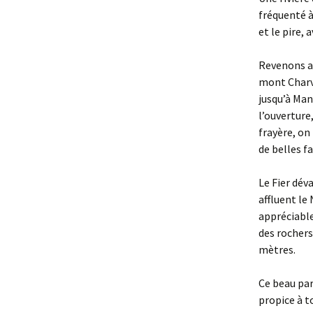
fréquenté à
et le pire,
Revenons au
mont Charvi
jusqu’à Man
l’ouverture,
frayère, on 
de belles fa
Le Fier dév
affluent le
appréciable
des rochers
mètres.
Ce beau par
propice à t