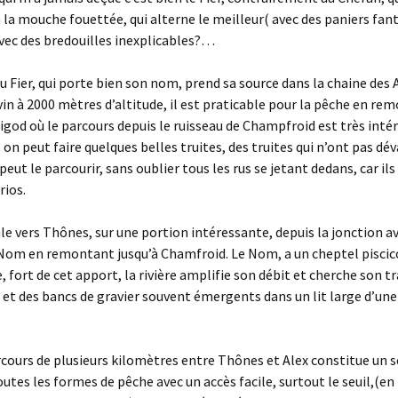
 la mouche fouettée, qui alterne le meilleur( avec des paniers fant
 avec des bredouilles inexplicables?…
 Fier, qui porte bien son nom, prend sa source dans la chaine des A
n à 2000 mètres d’altitude, il est praticable pour la pêche en re
igod où le parcours depuis le ruisseau de Champfroid est très inté
 on peut faire quelques belles truites, des truites qui n’ont pas dév
peut le parcourir, sans oublier tous les rus se jetant dedans, car ils
rios.
ale vers Thônes, sur une portion intéressante, depuis la jonction a
 Nom en remontant jusqu’à Chamfroid. Le Nom, a un cheptel piscic
, fort de cet apport, la rivière amplifie son débit et cherche son t
 et des bancs de gravier souvent émergents dans un lit large d’une
cours de plusieurs kilomètres entre Thônes et Alex constitue un 
outes les formes de pêche avec un accès facile, surtout le seuil,(en 