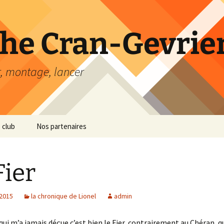
he Cran-Gevrier
r, montage, lancer
 club
Nos partenaires
Fier
 2015
la chronique de Lionel
admin
 qui m’a jamais déçue c’est bien le Fier, contrairement au Chéran, qu