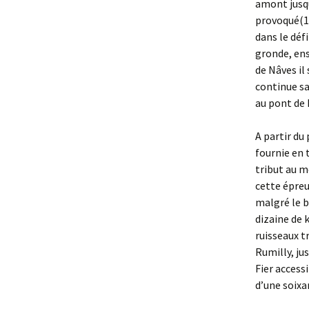
amont jusqu
provoqué(1)
dans le déf
gronde, ens
de Nâves il
continue sa
au pont de 
A partir du
fournie en 
tribut au m
cette épreu
malgré le b
dizaine de 
ruisseaux t
Rumilly, ju
Fier access
d’une soixa