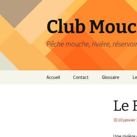
Aller
au
contenu
Club Mouc
Pêche mouche, rivière, réservoi
Accueil
Contact
Glossaire
Le
Le 
10 janvier
Une rivière