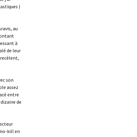
astiques )
ravis, au
montant
ressant à
alé de leur
 recèlent,
vec son
ole assez
racé entre
 dizaine de
secteur
no-kill en