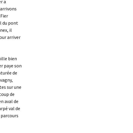
er a
 arrivons
 Fier
al du pont
nex, il
our arriver
ille bien
ier paye son
aturée de
ovagny,
tes sur une
ucoup de
en aval de
arpé val de
n parcours