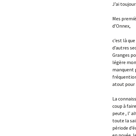
J’ai toujou
Mes premièr
d’Onnex,
c’est là que
d’autres sec
Granges pou
légère mont
manquent pa
fréquention
atout pour 
La connaissa
coup à faire
peute , l’ 
toute la sai
période d’é
en noyée, l