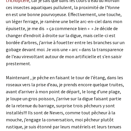
trichoptère
, car je sais que dans les cours d’eau du Morvan
ces insectes aquatiques pullulent, la proximité de l’Yonne
en est une bonne pourvoyeuse. Effectivement, une touche,
un léger ferrage, je ramène une belle arc-en-ciel dans mon
épuisette, je me dis » ça commence bien » » Je décide de
changer d’endroit à droite sur la digue, mais celle-ci est
bordée d’arbres, j’arrive à fouetter entre les branches sur un
gobage devant moi. Je vois une « arc » dans la transparence
de l’eau virevoltant autour de mon artificielle et s’en saisir
prestement.
Maintenant , je pêche en faisant le tour de l’étang, dans les
roseaux vers la prise d’eau, je prends encore quelque truites,
avant d’arriver à mon point de départ, le long d’une plage,
je loupe un gros poisson, j’arrive sur la digue faisant partie
de la retenue du barrage, surprise trois pêcheurs y sont
installés!!! Ils sont de Nevers, comme tout pêcheur à la
mouche, j’engage la conversation, moi pêcheur plutôt
rustique, je suis étonné par leurs matériels et leurs tenues