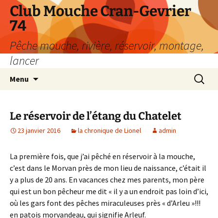
Aller
Club Mouche Cran-Gevrier
au
74
contenu
Pêche mouche, rivière, réservoir, montage,
lancer
Recherc
Menu
Le réservoir de l’étang du Chatelet
23 janvier 2016
la chronique de Lionel
admin
La première fois, que j’ai pêché en réservoir à la mouche,
c’est dans le Morvan près de mon lieu de naissance, c’était il
y a plus de 20 ans. En vacances chez mes parents, mon père
qui est un bon pêcheur me dit « il y a un endroit pas loin d’ici,
où les gars font des pêches miraculeuses près « d’Arleu »!!!
en patois morvandeau, qui signifie Arleuf.