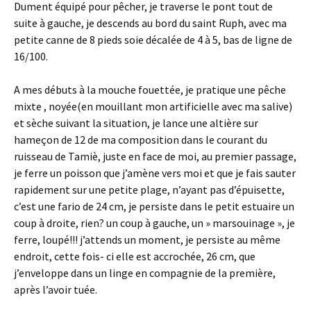
Dument équipé pour pêcher, je traverse le pont tout de
suite à gauche, je descends au bord du saint Ruph, avec ma
petite canne de 8 pieds soie décalée de 4 à 5, bas de ligne de
16/100.
A mes débuts à la mouche fouettée, je pratique une pêche
mixte , noyée(en mouillant mon artificielle avec ma salive)
et sèche suivant la situation, je lance une altière sur
hameçon de 12 de ma composition dans le courant du
ruisseau de Tamiè, juste en face de moi, au premier passage,
je ferre un poisson que j’amène vers moi et que je fais sauter
rapidement sur une petite plage, n’ayant pas d’épuisette,
c’est une fario de 24 cm, je persiste dans le petit estuaire un
coup à droite, rien? un coup à gauche, un » marsouinage », je
ferre, loupé!!! j’attends un moment, je persiste au même
endroit, cette fois- ci elle est accrochée, 26 cm, que
j’enveloppe dans un linge en compagnie de la première,
après l’avoir tuée.