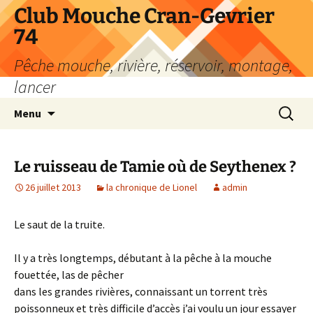
Aller
Club Mouche Cran-Gevrier
au
74
contenu
Pêche mouche, rivière, réservoir, montage,
lancer
Recherc
Menu
Le ruisseau de Tamie où de Seythenex ?
26 juillet 2013
la chronique de Lionel
admin
Le saut de la truite.
Il y a très longtemps, débutant à la pêche à la mouche
fouettée, las de pêcher
dans les grandes rivières, connaissant un torrent très
poissonneux et très difficile d’accès j’ai voulu un jour essayer