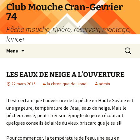
Aller
Club Mouche Cran-Gevrier
au
74
contenu
Pêche mouche, rivière, réservoir, montage,
lancer
Recherc
Menu
LES EAUX DE NEIGE A L’OUVERTURE
22 mars 2015
la chronique de Lionel
admin
Il est certain que l’ouverture de la pêche en Haute Savoie est
une gageure, température de l’eau, eaux de neige. Mais le
pêcheur avisé, peut tirer son épingle du jeu en écoutant
quelques conseils éclairés du vieux briscard que je suis!!!
Pour commencer, la température de l’eau, une eau en