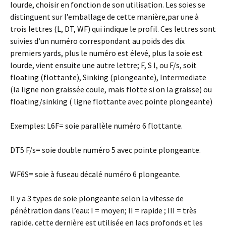
lourde, choisir en fonction de son utilisation. Les soies se
distinguent sur l’emballage de cette manière,par une à
trois lettres (L, DT, WF) qui indique le profil. Ces lettres sont
suivies d’un numéro correspondant au poids des dix
premiers yards, plus le numéro est élevé, plus la soie est
lourde, vient ensuite une autre lettre; F, S I, ou F/s, soit
floating (flottante), Sinking (plongeante), Intermediate
(la ligne non graissée coule, mais flotte si on la graisse) ou
floating/sinking ( ligne flottante avec pointe plongeante)
Exemples: L6F= soie parallèle numéro 6 flottante.
DT5 F/s= soie double numéro 5 avec pointe plongeante.
WF6S= soie à fuseau décalé numéro 6 plongeante.
Il y a 3 types de soie plongeante selon la vitesse de
pénétration dans l’eau: I = moyen; II = rapide ; III = très
rapide. cette dernière est utilisée en lacs profonds et les