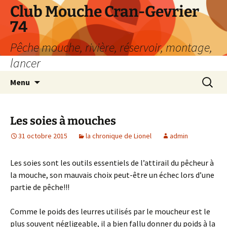
Aller
Club Mouche Cran-Gevrier
au
74
contenu
Pêche mouche, rivière, réservoir, montage,
lancer
Recherc
Menu
Les soies à mouches
31 octobre 2015
la chronique de Lionel
admin
Les soies sont les outils essentiels de l’attirail du pêcheur à
la mouche, son mauvais choix peut-être un échec lors d’une
partie de pêche!!!
Comme le poids des leurres utilisés par le moucheur est le
plus souvent négligeable, il a bien fallu donner du poids à la