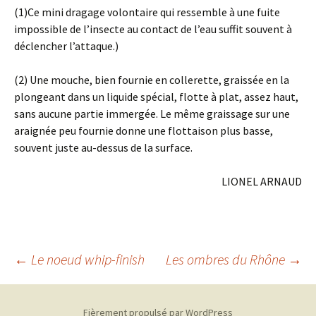
(1)Ce mini dragage volontaire qui ressemble à une fuite
impossible de l’insecte au contact de l’eau suffit souvent à
déclencher l’attaque.)
(2) Une mouche, bien fournie en collerette, graissée en la
plongeant dans un liquide spécial, flotte à plat, assez haut,
sans aucune partie immergée. Le même graissage sur une
araignée peu fournie donne une flottaison plus basse,
souvent juste au-dessus de la surface.
LIONEL ARNAUD
Navigation
←
Le noeud whip-finish
Les ombres du Rhône
→
des
Fièrement propulsé par WordPress