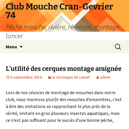
Aller
Club Mouche Cran-Gevrier
au
74
contenu
Pêche mouche, rivière, réservoir, montage,
lancer
Recherc
Menu
L’utilité des cerques montage araignée
8 septembre 2014
la chronique de Lionel
admin
Lors de nos séances de montage de mouches dans notre
club, nous montons plutôt des mouches d’ensembles, c’est
à dire des imitations se rapprochant le plus prés de la
vérité, imitant en gros plusieurs insectes aquatiques, mais
ce n’est pas suffisant pour le succès d’une bonne pêche,