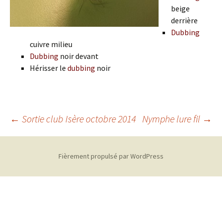
beige
derrière
Dubbing
cuivre milieu
Dubbing
noir devant
Hérisser le
dubbing
noir
Navigation
←
Sortie club Isère octobre 2014
Nymphe lure fil
→
des
Fièrement propulsé par WordPress
articles