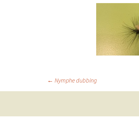
Navigation
←
Nymphe dubbing
des
articles