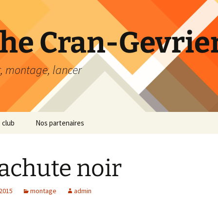
he Cran-Gevrier
r, montage, lancer
 club
Nos partenaires
achute noir
 2015
montage
admin