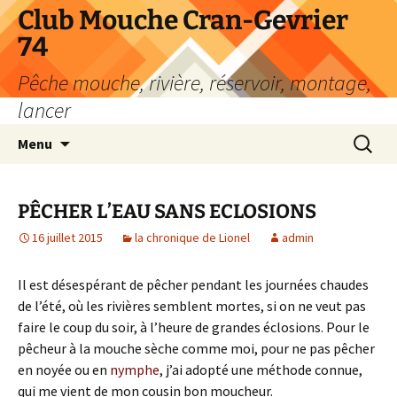
Aller
Club Mouche Cran-Gevrier
au
74
contenu
Pêche mouche, rivière, réservoir, montage,
lancer
Recherc
Menu
PÊCHER L’EAU SANS ECLOSIONS
16 juillet 2015
la chronique de Lionel
admin
Il est désespérant de pêcher pendant les journées chaudes
de l’été, où les rivières semblent mortes, si on ne veut pas
faire le coup du soir, à l’heure de grandes éclosions. Pour le
pêcheur à la mouche sèche comme moi, pour ne pas pêcher
en noyée ou en
nymphe
, j’ai adopté une méthode connue,
qui me vient de mon cousin bon moucheur.