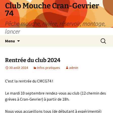
Aller
Club Mouche Cran-Gevrier
au
74
contenu
Pêche mouche, rivière, réservoir, montage,
lancer
Recherc
Menu
Rentrée du club 2024
30 août 2024
Infos pratiques
admin
C’est la rentrée du CMCG74 !
Le mardi 10 septembre rendez-vous au club (12 chemin des
grèves à Cran-Gevrier) à partir de 18h.
Nous vous accueillons tous (de débutant à expérimenté)