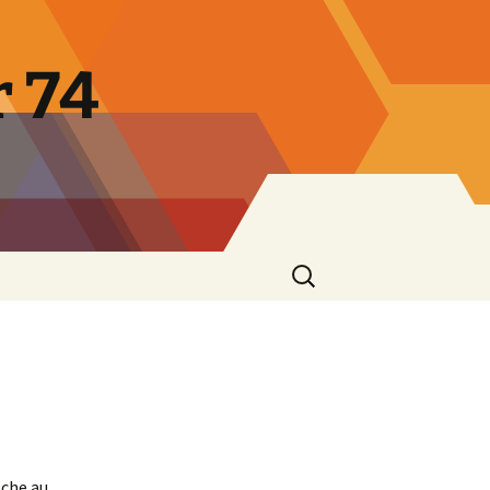
 74
Rechercher :
êche au