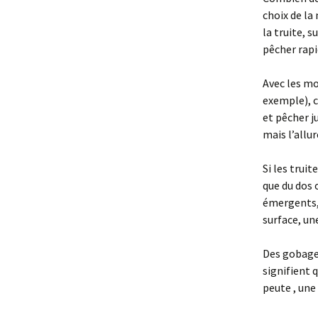
choix de la
la truite, s
pêcher rapi
Avec les mo
exemple), c
et pêcher j
mais l’allu
Si les trui
que du dos 
émergents, 
surface, une
Des gobages
signifient 
peute , une 