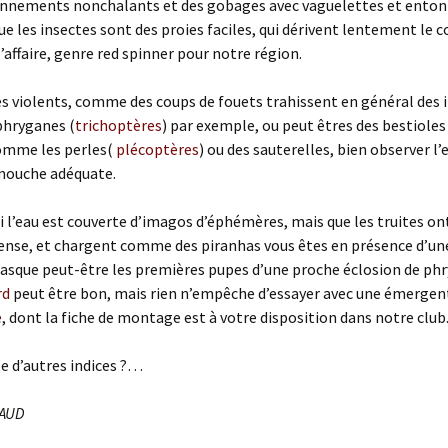
onnements nonchalants et des gobages avec vaguelettes et enton
ue les insectes sont des proies faciles, qui dérivent lentement le 
l’affaire, genre red spinner pour notre région.
 violents, comme des coups de fouets trahissent en général des 
 phryganes (
trichoptères
) par exemple, ou peut êtres des bestioles
comme les perles(
plécoptères
) ou des sauterelles, bien observer l’
 mouche adéquate.
 si l’eau est couverte d’imagos d’éphémères, mais que les truites on
tense, et chargent comme des piranhas vous êtes en présence d’un
asque peut-être les premières pupes d’une proche éclosion de ph
rd
peut être bon, mais rien n’empêche d’essayer avec une émergen
e
, dont la fiche de montage est à votre disposition dans notre club
te d’autres indices ?…
NAUD