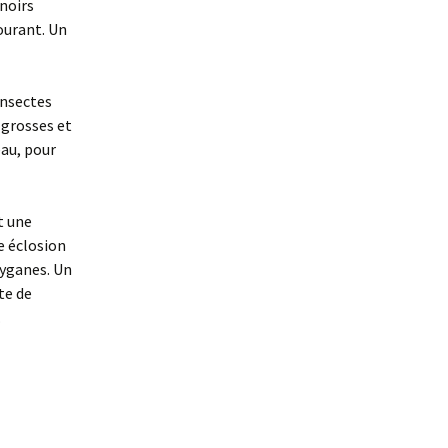
noirs
courant. Un
insectes
 grosses et
eau, pour
t une
e éclosion
ryganes. Un
te de
.