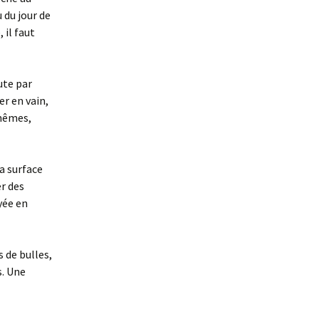
 du jour de
 il faut
ute par
er en vain,
 mêmes,
la surface
r des
yée en
 de bulles,
s. Une