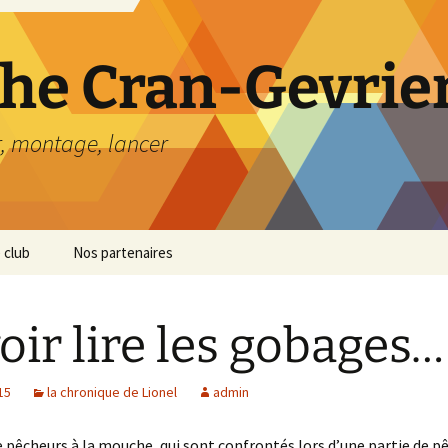
he Cran-Gevrier
r, montage, lancer
 club
Nos partenaires
oir lire les gobages…
15
la chronique de Lionel
admin
pêcheurs à la mouche, qui sont confrontés lors d’une partie de p