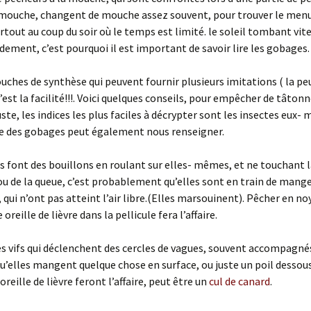
 mouche, changent de mouche assez souvent, pour trouver le menu
urtout au coup du soir où le temps est limité. le soleil tombant vite,
dement, c’est pourquoi il est important de savoir lire les gobages.
uches de synthèse qui peuvent fournir plusieurs imitations ( la pe
’est la facilité!!!. Voici quelques conseils, pour empêcher de tâtonn
uste, les indices les plus faciles à décrypter sont les insectes eux-
re des gobages peut également nous renseigner.
tes font des bouillons en roulant sur elles- mêmes, et ne touchant 
ou de la queue, c’est probablement qu’elles sont en train de mange
qui n’ont pas atteint l’air libre.(Elles marsouinent). Pêcher en no
 oreille de lièvre dans la pellicule fera l’affaire.
 vifs qui déclenchent des cercles de vagues, souvent accompagnés
qu’elles mangent quelque chose en surface, ou juste un poil dessou
oreille de lièvre feront l’affaire, peut être un
cul de canard
.