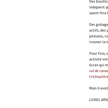
Des bouill
indiquent q
spent fera 
Des gobages
actifs, des
juteuses, 
trouver la
Pour finir,
activité in
écran qui m
cul de cana
trichoptèr
Mais il exis
LIONEL AR