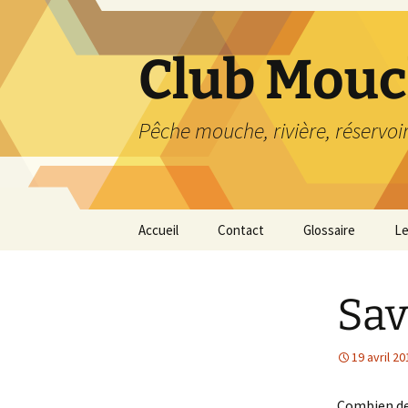
Aller
au
contenu
Club Mouc
Pêche mouche, rivière, réservoi
Accueil
Contact
Glossaire
Le
Sav
19 avril 20
Combien de 