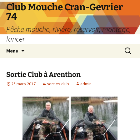
Aller
Club Mouche Cran-Gevrier
au
74
contenu
Pêche mouche, rivière, réservoir, montage,
lancer
Recherc
Menu
Sortie Club à Arenthon
25 mars 2017
sorties club
admin