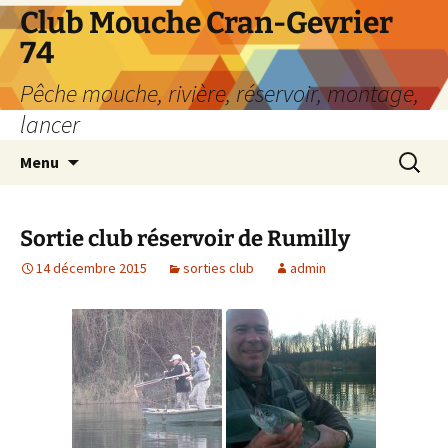
Aller
Club Mouche Cran-Gevrier
au
74
contenu
Pêche mouche, rivière, réservoir, montage,
lancer
Recherc
Menu
Sortie club réservoir de Rumilly
14 décembre 2015
sorties club
admin