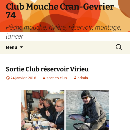
Aller
Club Mouche Cran-Gevrier
au
74
contenu
Pêche mouche, rivière, réservoir, montage,
lancer
Recherc
Menu
Sortie Club réservoir Virieu
24 janvier 2016
sorties club
admin