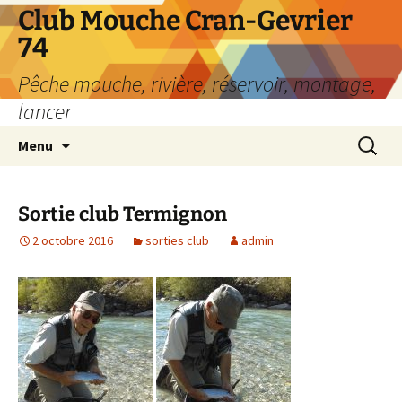
Aller
Club Mouche Cran-Gevrier
au
74
contenu
Pêche mouche, rivière, réservoir, montage,
lancer
Recherc
Menu
Sortie club Termignon
2 octobre 2016
sorties club
admin