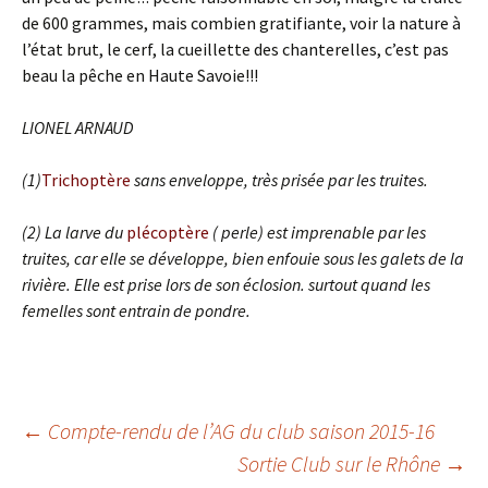
de 600 grammes, mais combien gratifiante, voir la nature à
l’état brut, le cerf, la cueillette des chanterelles, c’est pas
beau la pêche en Haute Savoie!!!
LIONEL ARNAUD
(1)
Trichoptère
sans enveloppe, très prisée par les truites.
(2) La larve du
plécoptère
( perle) est imprenable par les
truites, car elle se développe, bien enfouie sous les galets de la
rivière. Elle est prise lors de son éclosion. surtout quand les
femelles sont entrain de pondre.
Navigation
←
Compte-rendu de l’AG du club saison 2015-16
Sortie Club sur le Rhône
→