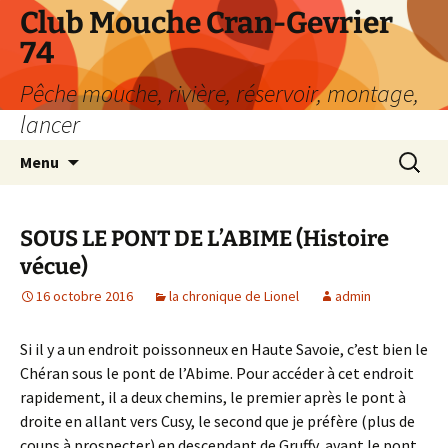
Aller
Club Mouche Cran-Gevrier
au
74
contenu
Pêche mouche, rivière, réservoir, montage,
lancer
Recherc
Menu
SOUS LE PONT DE L’ABIME (Histoire
vécue)
16 octobre 2016
la chronique de Lionel
admin
Si il y a un endroit poissonneux en Haute Savoie, c’est bien le
Chéran sous le pont de l’Abime. Pour accéder à cet endroit
rapidement, il a deux chemins, le premier après le pont à
droite en allant vers Cusy, le second que je préfère (plus de
coups à prospecter) en descendant de Gruffy, avant le pont