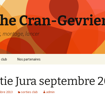
he Cran-Gevrier
r, montage, lancer
 club
Nos partenaires
tie Jura septembre 
bre 2013
sorties club
admin