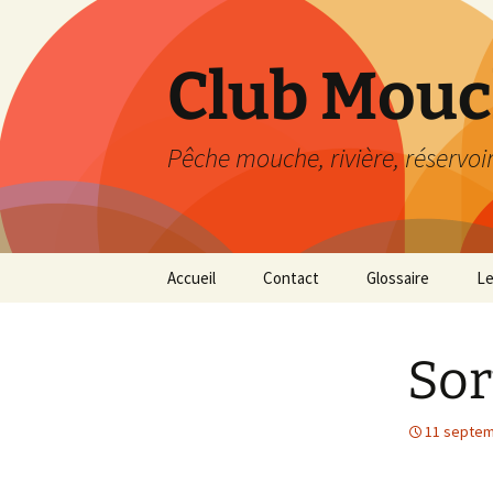
Aller
au
contenu
Club Mouc
Pêche mouche, rivière, réservoi
Accueil
Contact
Glossaire
Le
Sor
11 septem