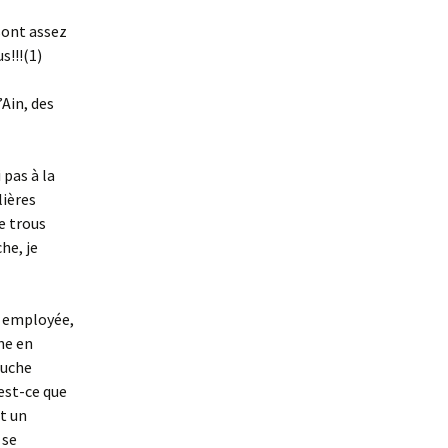
 sont assez
s!!!(1)
’Ain, des
 pas à la
lières
e trous
he, je
us employée,
he en
ouche
est-ce que
t un
se