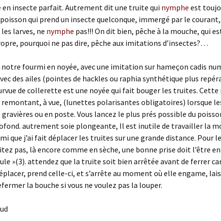
en insecte parfait. Autrement dit une truite qui
nymphe
est toujo
 poisson qui prend un insecte quelconque, immergé par le courant,
les larves, ne
nymphe
pas!!! On dit bien, pêche à la mouche, qui es
pre, pourquoi ne pas dire, pêche aux imitations d’insectes?…
 notre fourmi en noyée, avec une imitation sur hameçon cadis nu
ec des ailes (pointes de hackles ou raphia synthétique plus repér
urvue de collerette est une noyée qui fait bouger les truites. Cette
 remontant, à vue, (lunettes polarisantes obligatoires) lorsque l
s gravières ou en poste. Vous lancez le plus prés possible du poisson
ofond. autrement soie plongeante, Il est inutile de travailler la m
mi que j’ai fait déplacer les truites sur une grande distance. Pour l
itez pas, là encore comme en sèche, une bonne prise doit l’être en
le »(3). attendez que la truite soit bien arrêtée avant de ferrer car
éplacer, prend celle-ci, et s’arrête au moment où elle engame, laiss
fermer la bouche si vous ne voulez pas la louper.
aud