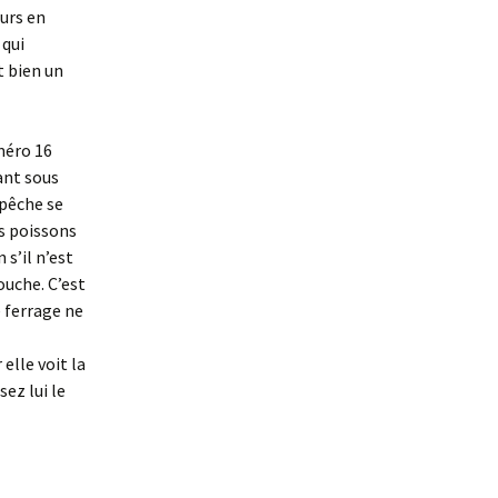
urs en
 qui
t bien un
méro 16
ant sous
 pêche se
es poissons
 s’il n’est
ouche. C’est
e ferrage ne
 elle voit la
ez lui le