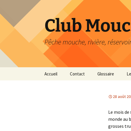
Aller
au
contenu
Club Mouc
Pêche mouche, rivière, réservoi
Accueil
Contact
Glossaire
Le
28 août 2
Le mois de 
monde au bo
grosses tru