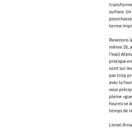
transforme 
surface. Un
pourchasse 
terme impro
Revenons à
même 18, av
l’eau) dépo
pratique en
sont sur le
pas trop pr
avec la four
vous précip
pleine »gueu
fourmi se d
temps de re
Lionel Arn