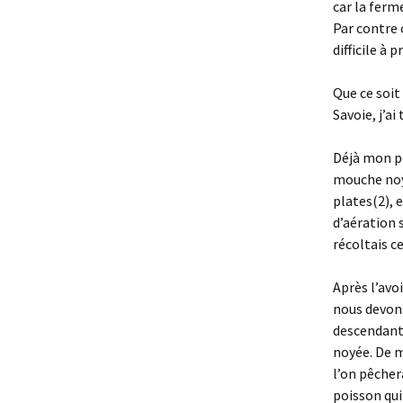
car la ferm
Par contre c
difficile à
Que ce soit
Savoie, j’a
Déjà mon pè
mouche noyé
plates(2), 
d’aération 
récoltais c
Après l’avoi
nous devons
descendant 
noyée. De 
l’on pêchera
poisson qui