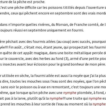
eture de la pêche est proche.
’est une pêche difficile car les poissons titillés depuis l’ouverture
 prendre, ceux qui pêchent encore en septembre sont des vrais mordu
 dans n’importe quelles rivières, du Morvan, de Franche comté, de l
i toujours réussi en septembre uniquement en fourmi.
re pêchait avec des fourmis ailées (au coup) avec succès, pourquoi
e!!! Fin août , c’était moi, étant jeune, qui prospectait les fourmi
en quête de cet appât magique, dans une boite métallique percée d
sur le couvercle, avec des herbes au fond (3), armé d’une petite pioc
es insectes avant leur éclosion pour le grand bonheur de mon père.
r utilisée en sèche, la fourmi ailée est aussi la noyée que j’ai la pl
 dire, toutes les mouches sous l’eau sont des noyées, que l’on pêc
sans voir le poisson ou à vue en remontant, c’est toujours une m
même, que lorsque qu’on pêche avec une
nymphe
plombée, à fond, 
it pas à la larve, plutôt qu’à la
nymphe
!!! une truite qui
nymphe
es
 prend les mouches à leur sortie de l’eau au moment où la
nymphe