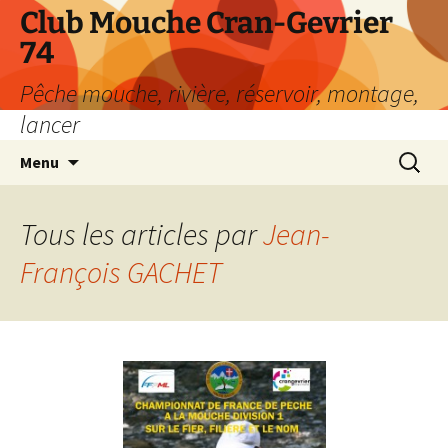
Aller
Club Mouche Cran-Gevrier
au
74
contenu
Pêche mouche, rivière, réservoir, montage,
lancer
Recherc
Menu
Tous les articles par
Jean-
François GACHET