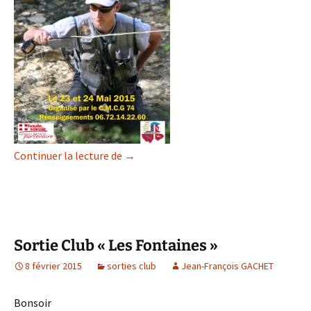
Championnat de France D1 2015
Continuer la lecture de
→
Sortie Club « Les Fontaines »
8 février 2015
sorties club
Jean-François GACHET
Bonsoir