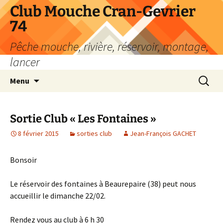
Aller
Club Mouche Cran-Gevrier
au
74
contenu
Pêche mouche, rivière, réservoir, montage,
lancer
Recherc
Menu
Sortie Club « Les Fontaines »
8 février 2015
sorties club
Jean-François GACHET
Bonsoir
Le réservoir des fontaines à Beaurepaire (38) peut nous
accueillir le dimanche 22/02.
Rendez vous au club à 6 h 30