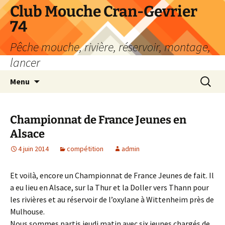
Aller
Club Mouche Cran-Gevrier
au
74
contenu
Pêche mouche, rivière, réservoir, montage,
lancer
Recherc
Menu
Championnat de France Jeunes en
Alsace
4 juin 2014
compétition
admin
Et voilà, encore un Championnat de France Jeunes de fait. Il
a eu lieu en Alsace, sur la Thur et la Doller vers Thann pour
les rivières et au réservoir de l’oxylane à Wittenheim près de
Mulhouse.
Nous sommes partis jeudi matin avec six jeunes chargés de