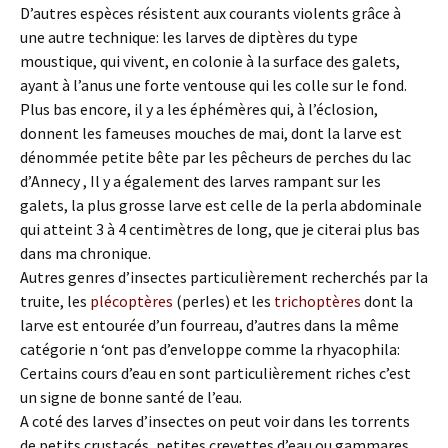
D’autres espèces résistent aux courants violents grâce à
une autre technique: les larves de diptères du type
moustique, qui vivent, en colonie à la surface des galets,
ayant à l’anus une forte ventouse qui les colle sur le fond.
Plus bas encore, il y a les éphémères qui, à l’éclosion,
donnent les fameuses mouches de mai, dont la larve est
dénommée petite bête par les pêcheurs de perches du lac
d’Annecy , Il y a également des larves rampant sur les
galets, la plus grosse larve est celle de la perla abdominale
qui atteint 3 à 4 centimètres de long, que je citerai plus bas
dans ma chronique.
Autres genres d’insectes particulièrement recherchés par la
truite, les
plécoptères
(perles) et les
trichoptères
dont la
larve est entourée d’un fourreau, d’autres dans la même
catégorie n ‘ont pas d’enveloppe comme la rhyacophila:
Certains cours d’eau en sont particulièrement riches c’est
un signe de bonne santé de l’eau.
A coté des larves d’insectes on peut voir dans les torrents
de petits crustacés, petites crevettes d’eau ou gammares.