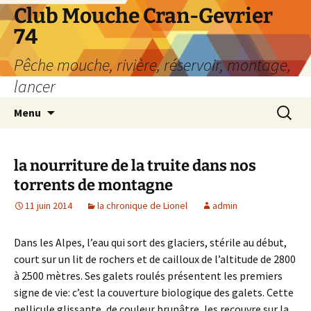
Aller
Club Mouche Cran-Gevrier
au
74
contenu
Pêche mouche, rivière, réservoir, montage,
lancer
Recherc
Menu
la nourriture de la truite dans nos
torrents de montagne
11 juin 2014
la chronique de Lionel
admin
Dans les Alpes, l’eau qui sort des glaciers, stérile au début,
court sur un lit de rochers et de cailloux de l’altitude de 2800
à 2500 mètres. Ses galets roulés présentent les premiers
signe de vie: c’est la couverture biologique des galets. Cette
pellicule glissante, de couleur brunâtre, les recouvre sur la